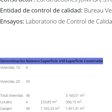
Entidad de control de calidad:
Bureau Veri
Ensayos:
Laboratorio de Control de Calida
Denominación
Número
Superficie Util
Superficie Construida
Viviendas 1D
4
Viviendas 2D
34
2
Total Viviendas
38
3.160,51 m
2
2
Locales
4
233,85 m
306,15 m
2
2
Garajes
38
1.165,33 m
1.451,41 m