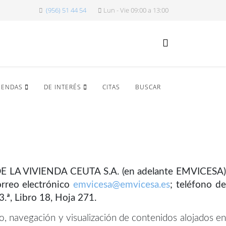
(956) 51 44 54
Lun - Vie 09:00 a 13:00
IENDAS
DE INTERÉS
CITAS
BUSCAR
AL DE LA VIVIENDA CEUTA S.A. (en adelante EMVICESA)
orreo electrónico
emvicesa@emvicesa.es
; teléfono d
3.ª, Libro 18, Hoja 271.
so, navegación y visualización de contenidos alojados en